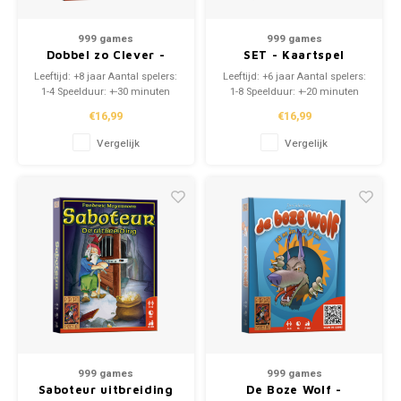
999 games
999 games
Dobbel zo Clever -
SET - Kaartspel
Dobbelspel
Leeftijd: +8 jaar Aantal spelers:
Leeftijd: +6 jaar Aantal spelers:
1-4 Speelduur: +-30 minuten
1-8 Speelduur: +-20 minuten
€16,99
€16,99
Vergelijk
Vergelijk
999 games
999 games
Saboteur uitbreiding
De Boze Wolf -