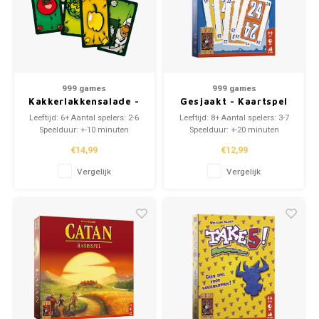
999 games
999 games
Kakkerlakkensalade -
Gesjaakt - Kaartspel
Kaartspel
Leeftijd: 6+ Aantal spelers: 2-6
Leeftijd: 8+ Aantal spelers: 3-7
Speelduur: +-10 minuten
Speelduur: +-20 minuten
€14,99
€12,99
Vergelijk
Vergelijk