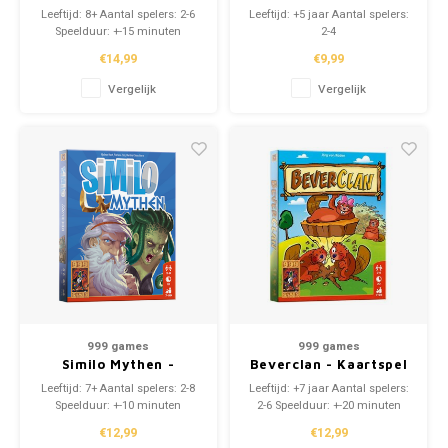
Kaartspel
Keer Kids - 2stuks -
Leeftijd: 8+ Aantal spelers: 2-6
Leeftijd: +5 jaar Aantal spelers:
Dobbelspel
Speelduur: +-15 minuten
2-4
€14,99
€9,99
Vergelijk
Vergelijk
999 games
999 games
Similo Mythen -
Beverclan - Kaartspel
Kaartspel
Leeftijd: 7+ Aantal spelers: 2-8
Leeftijd: +7 jaar Aantal spelers:
Speelduur: +-10 minuten
2-6 Speelduur: +-20 minuten
€12,99
€12,99