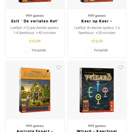
999 games
999 games
Exit ' De verlaten Hut'
Keer op Keer -
Dobbelspel
Leeftijd: +12 jaar Aantal spelers:
Leeftijd: 8+ Aantal spelers: 1-6
1-4 Speelduur: +-45 minuten
Speelduur: +-20 minuten
€16,99
€16,99
Vergelijk
Vergelijk
999 games
999 games
Agricola Expert -
Wizard - Kaartspel