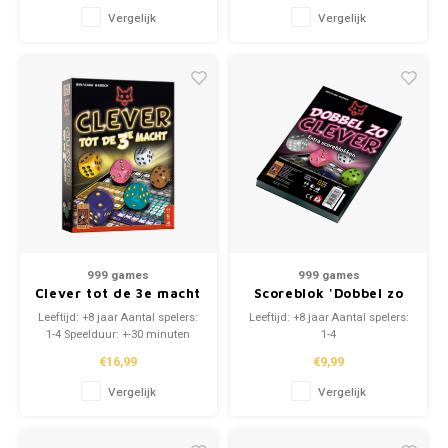
Vergelijk
Vergelijk
999 games
999 games
Clever tot de 3e macht
Scoreblok 'Dobbel zo
- Dobbelspel
Clever'
Leeftijd: +8 jaar Aantal spelers:
Leeftijd: +8 jaar Aantal spelers:
1-4 Speelduur: +-30 minuten
1-4
€16,99
€9,99
Vergelijk
Vergelijk