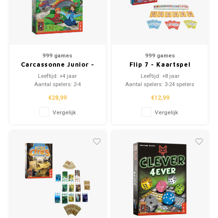
999 games
999 games
Carcassonne Junior -
Flip 7 - Kaartspel
Kinderspel
Leeftijd: +4 jaar
Leeftijd: +8 jaar
Aantal spelers: 2-4
Aantal spelers: 3-24 spelers
Speelduur: +-30 minuten
Speelduur: +-20 minuten
€28,99
€12,99
Vergelijk
Vergelijk