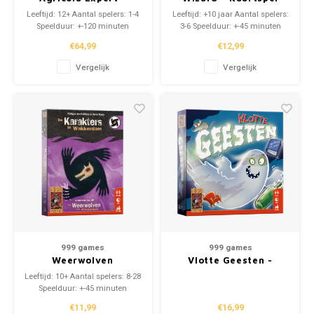
Bordspel
Leeftijd: 12+ Aantal spelers: 1-4
Leeftijd: +10 jaar Aantal spelers:
Speelduur: +-120 minuten
3-6 Speelduur: +-45 minuten
€64,99
€12,99
Vergelijk
Vergelijk
999 games
999 games
Weerwolven
Vlotte Geesten -
uitbreiding: karakters
Kaartspel
Leeftijd: 10+ Aantal spelers: 8-28
Speelduur: +-45 minuten
€11,99
€16,99