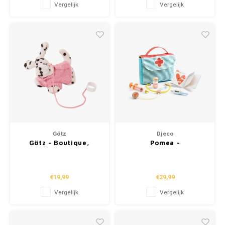
Vergelijk
Vergelijk
Götz
Djeco
Götz - Boutique,
Pomea -
dalmatiër "James", 11
Poppenaccessoires
cm
"Doktersbezoek" (+2j)
€19,99
€29,99
Vergelijk
Vergelijk