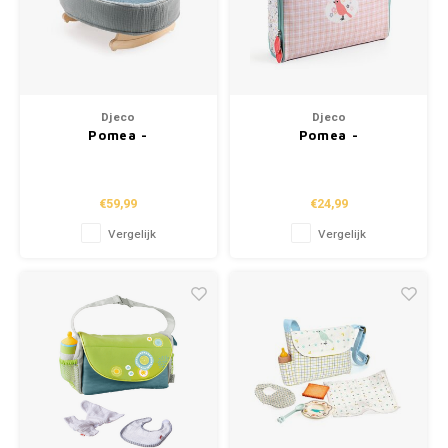
Djeco
Djeco
Pomea -
Pomea -
Poppenaccessoires
Poppenaccessoires
"Schommelwieg" (30-
"Reiskoffer" (+2j)
36cm)
€59,99
€24,99
Vergelijk
Vergelijk