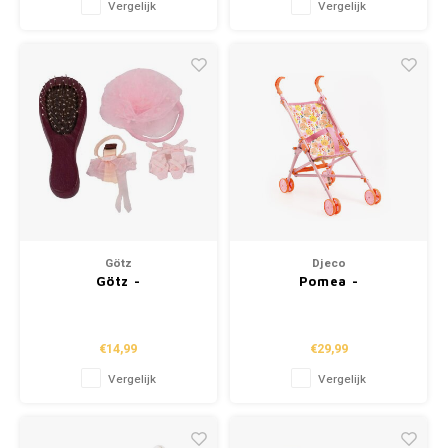
Vergelijk
Vergelijk
Götz
Djeco
Götz -
Pomea -
Haaraccessories
Poppenaccessoires
"Ballet" (4-delig)
"Poppenbuggy
Bloemen" (54cm)
€14,99
€29,99
Vergelijk
Vergelijk