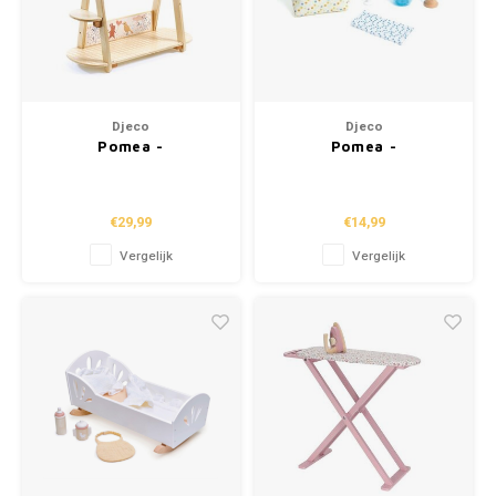
Djeco
Djeco
Pomea -
Pomea -
Poppenaccessoires
Poppenaccessoires
"Groot Kledingrek + 3
"Tandenborstelset"
hangers" (+3j)
(+2j)
€29,99
€14,99
Vergelijk
Vergelijk