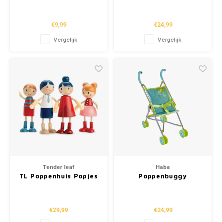
"Luiers"
"Driewieler" (+2j)
School
€9,99
€24,99
Vergelijk
Vergelijk
Boeken
Badspeelgoed
Schleich
Wetenschap en techniek
Kidywolf
Tender leaf
Haba
TL Poppenhuis Popjes
Poppenbuggy
- Poppenfamilie
"Zomerweide"
€29,99
€24,99