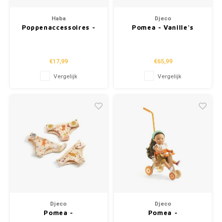
Tatto
Haba
Djeco
Puzzels
Hand
Poppenaccessoires -
Pomea - Vanille's
Haara
Fietsstoeltje
koffer
Lampjes
Popp
"Zomerweide"
€17,99
€65,99
Knuffels
Vergelijk
Vergelijk
Buitenspeelgoed
Overige
Bouwen
Open-ended play
Spellen
Djeco
Djeco
Pomea -
Pomea -
Op wielen
Poppenkleding
Poppenaccessoires