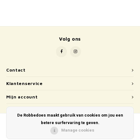
Volg ons
Contact
Klantenservice
Mijn account
De Robbedoes maakt gebruik van cookies om jou een
betere surfervaring te geven.
Manage cookies
© Copyright 2026 De Robbedoes - Powered by
Lightspeed
- Theme by
Shopmonkey