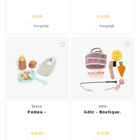
Poppenaccessoires
(+18m)
"Magische papfles"
(+2j)
€4,99
€16,99
Vergelijk
Vergelijk
Djeco
Götz
Pomea -
Götz - Boutique,
Poppenaccessoires
verzorgingsset paard,
"Lunchpauzedoos"
set, "Black Beauty" (6-
(+2j)
delig)
€16,99
€15,99