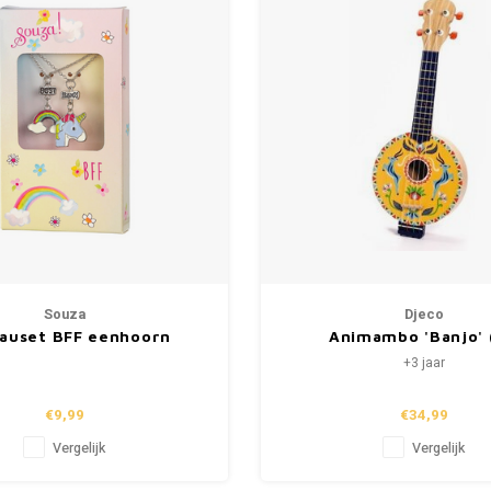
Souza
Djeco
auset BFF eenhoorn
Animambo 'Banjo' 
inkjes, zilver (2st.)
+3 jaar
€9,99
€34,99
Vergelijk
Vergelijk