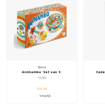
Djeco
Animambo 'Set van 3:
Cade
tamboerijn, maracas,
kett
+3 jaar
castagnetten' (+3)
€24,99
Vergelijk