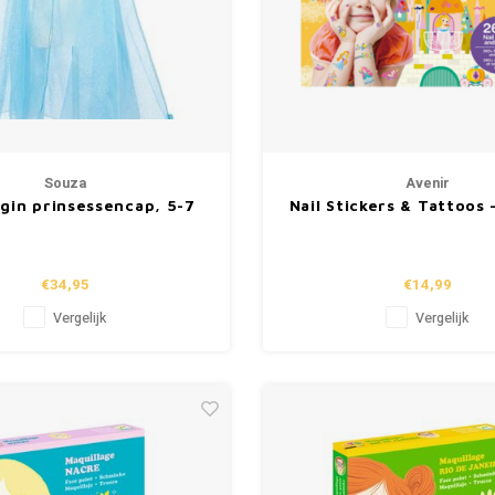
Souza
Avenir
ngin prinsessencap, 5-7
Nail Stickers & Tattoos 
jaar, 110-122cm
€34,95
€14,99
Vergelijk
Vergelijk