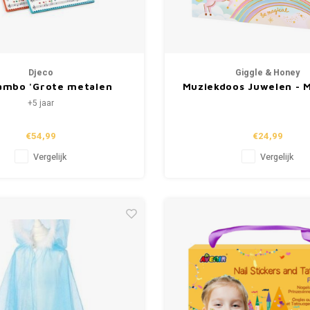
Djeco
Giggle & Honey
ambo 'Grote metalen
Muziekdoos Juwelen - 
iekdrum' 20cm (+5)
Eenhoorn - Beautiful 
+5 jaar
€54,99
€24,99
Vergelijk
Vergelijk