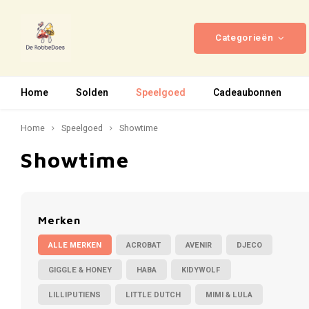
Categorieën
Home
Solden
Speelgoed
Cadeaubonnen
Home
Speelgoed
Showtime
Showtime
Merken
ALLE MERKEN
ACROBAT
AVENIR
DJECO
GIGGLE & HONEY
HABA
KIDYWOLF
LILLIPUTIENS
LITTLE DUTCH
MIMI & LULA