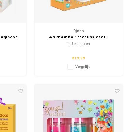
Djeco
Magische
Animambo 'Percussieset:
Dreamer
tamboerijn, maracas, guiro'
+18 maanden
(+18m)
€19,99
Vergelijk