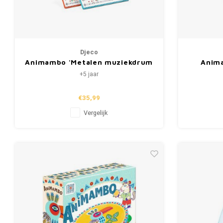
Djeco
Animambo 'Metalen muziekdrum
Anim
rood' 16cm (+5)
muz
+5 jaar
€35,99
Vergelijk