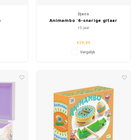
Djeco
)
Animambo '6-snarige gitaar
klein' (+3)
+3 jaar
€29,99
Vergelijk