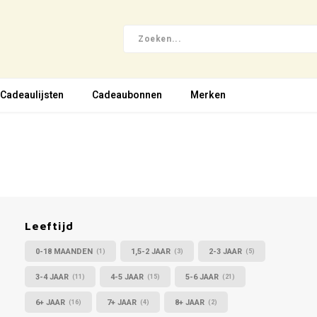
Cadeaulijsten
Cadeaubonnen
Merken
Leeftijd
0-18 MAANDEN
1,5-2 JAAR
2-3 JAAR
(1)
(3)
(5)
3-4 JAAR
4-5 JAAR
5-6 JAAR
(11)
(15)
(21)
6+ JAAR
7+ JAAR
8+ JAAR
(16)
(4)
(2)