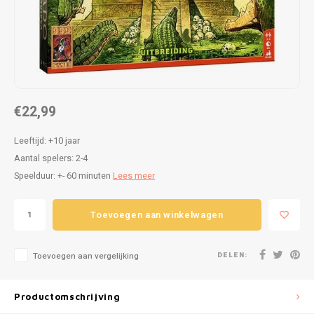
Puzzels
Hand
Tatto
Lampjes
Popp
Haara
Knuffels
€22,99
Buitenspeelgoed
Leeftijd: +10 jaar
Overige
Aantal spelers: 2-4
Speelduur: +- 60 minuten
Lees meer
Bouwen
Toevoegen aan winkelwagen
Open-ended play
Spellen
DELEN:
Toevoegen aan vergelijking
Op wielen
Productomschrijving