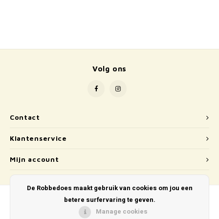
School
Boeken
Badspeelgoed
Volg ons
Schleich
Wetenschap en techniek
Contact
Kidywolf
Klantenservice
Mijn account
De Robbedoes maakt gebruik van cookies om jou een
betere surfervaring te geven.
Manage cookies
© Copyright 2026 De Robbedoes - Powered by
Lightspeed
- Theme by