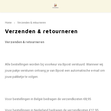
Hoofdmenu / speelgoed
Home
Verzenden & retourneren
Speelgoed
Verzenden & retourneren
Voertuigen
Trein
Knuts
Houte
Gooch
koken
Baby 
Legpu
Spelle
Blokk
Senso
Gezel
Helm
Boeke
Verzenden & retourneren
Knutselen
Auto
Knuts
Stoff
Muzie
Winkel
Ramm
Inleg
Op av
Magne
Balan
Kaart
Loopf
Brood
Alle bestellingen worden bij voorkeur via Bpost verstuurd. Wanneer wij
Poppen
Boten
Stemp
Poppe
Verkl
Kluss
Peute
Vloer
Parap
Knikk
Solo-
Steps
Drink
jouw pakje versturen ontvang je van Bpost een automatische e-mail om
jouw pakketje te volgen.
Showtime
Vliegt
Kleur
Poppe
Circu
Beroe
Bijts
Peute
Loop
Rollenspel
Garag
Sticke
Acces
Juwel
Baby 
Kleut
Voor bestellingen in België bedragen de verzendkosten €8,95
Baby- en peuterspeelgoed
Popp
Licha
Brein
Voor bestellingen in Nederland bedragen de verzendkosten €12,95