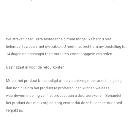
Puzzels
Hand
Tatto
Lampjes
Popp
Haara
Knuffels
We streven naar 100% tevredenheid maar mogelijks bent u niet
helemaal tevreden met uw pakket. U heeft het recht om uw bestelling tot
Buitenspeelgoed
14 dagen na ontvangst te retourneren zonder opgave van reden.
Overige
Uzelf staat in voor de retourkosten.
Bouwen
Mocht het product beschadigd of de verpakking meer beschadigd zijn
dan nodig is om het product te proberen, dan kunnen we deze
Open-ended play
waardevermindering van het product aan u doorberekenen. Behandel
het product dus met zorg en zorg ervoor dat deze bij een retour goed
Spellen
verpakt is.
Op wielen