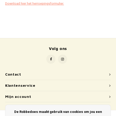
School
Download hier het herroepingsformulier.
Boeken
Badspeelgoed
Schleich
Volg ons
Wetenschap en techniek
Kidywolf
Contact
Klantenservice
Mijn account
De Robbedoes maakt gebruik van cookies om jou een