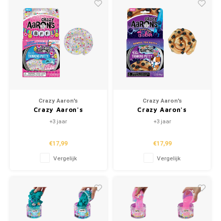
Crazy Aaron's
Crazy Aaron's
Crazy Aaron's
Crazy Aaron's
Kneedklei - BFF
Kneedklei - Brown
+3 jaar
+3 jaar
Sugar Boba
€17,99
€17,99
Vergelijk
Vergelijk