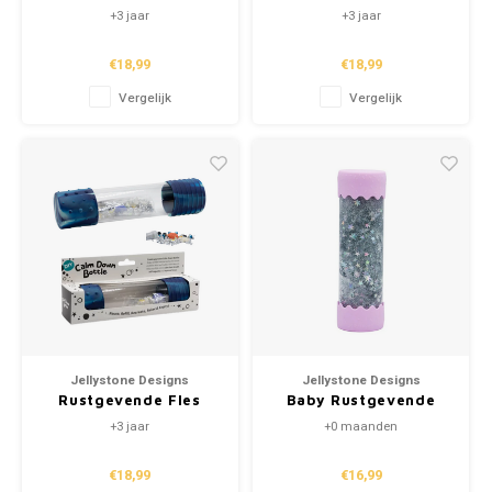
"Eenhoorn" (DIY)
"Regenboog" (DIY)
+3 jaar
+3 jaar
€18,99
€18,99
Vergelijk
Vergelijk
Jellystone Designs
Jellystone Designs
Rustgevende Fles
Baby Rustgevende
"Galaxy" (DIY)
Fles "Bubblegum"
+3 jaar
+0 maanden
€18,99
€16,99