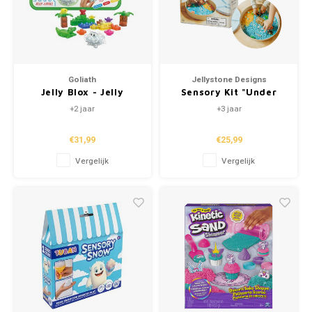
Goliath
Jellystone Designs
Jelly Blox - Jelly
Sensory Kit "Under
Jungle
The Sea" (+3)
+2 jaar
+3 jaar
€31,99
€25,99
Vergelijk
Vergelijk