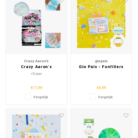
Crazy Aaron's
glopals
Crazy Aaron's
Glo Pals - Funfillers
Kneedklei - Get Ready
"Farm"
+3 jaar
With Me
€17,99
€9,99
Vergelijk
Vergelijk