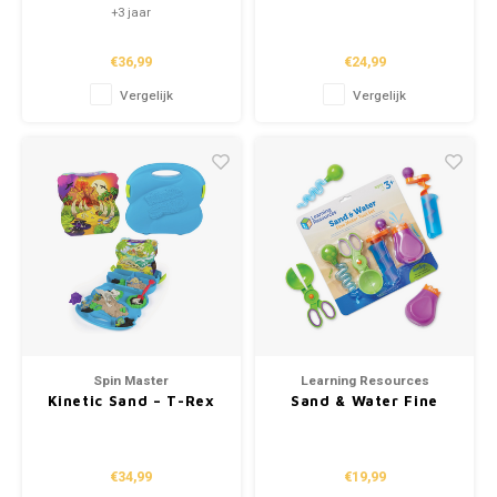
Motor Sorting Set
Sensory Bubble
+3 jaar
Poppers
€36,99
€24,99
Vergelijk
Vergelijk
Spin Master
Learning Resources
Kinetic Sand – T-Rex
Sand & Water Fine
Dino Case
Motor Tool Set
€34,99
€19,99