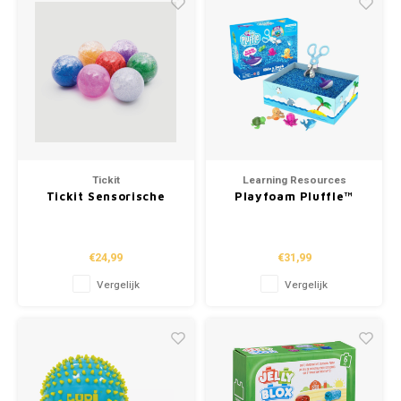
Tickit
Learning Resources
Tickit Sensorische
Playfoam Pluffle™
Regenboog
Hide & Seek Sensory
Glitterballen
Set
€24,99
€31,99
Vergelijk
Vergelijk