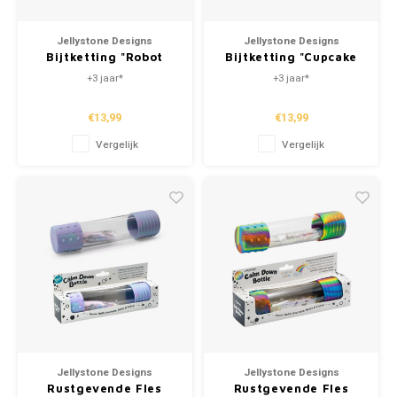
Jellystone Designs
Jellystone Designs
Bijtketting "Robot
Bijtketting "Cupcake
Camo"
Pastel"
+3 jaar*
+3 jaar*
€13,99
€13,99
Vergelijk
Vergelijk
Jellystone Designs
Jellystone Designs
Rustgevende Fles
Rustgevende Fles