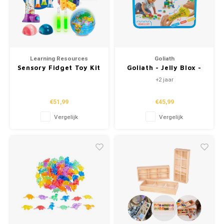
Learning Resources
Goliath
Sensory Fidget Toy Kit
Goliath - Jelly Blox -
Vroom - Truck Kit
+2 jaar
€51,99
€45,99
Vergelijk
Vergelijk