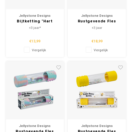
Jellystone Designs
Jellystone Designs
Bijtketting "Hart
Rustgevende Fles
Rood"
"Dino" (DIY)
+3 jaar*
+3 jaar
€13,99
€18,99
Vergelijk
Vergelijk
Jellystone Designs
Jellystone Designs
Rustgevende Fles
Rustgevende Fles