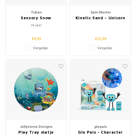
Tuban
Spin Master
Sensory Snow
Kinetic Sand – Unicorn
Bake Shop
+6 jaar
€9,99
€22,99
Vergelijk
Vergelijk
Jellystone Designs
glopals
Play Tray matje
Glo Pals - Character