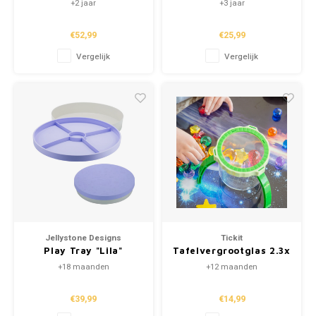
+2 jaar
+3 jaar
School
€52,99
€25,99
Vergelijk
Vergelijk
Boeken
Badspeelgoed
Schleich
Wetenschap en techniek
Kidywolf
Jellystone Designs
Tickit
Play Tray "Lila"
Tafelvergrootglas 2.3x
& Pot
+18 maanden
+12 maanden
€39,99
€14,99