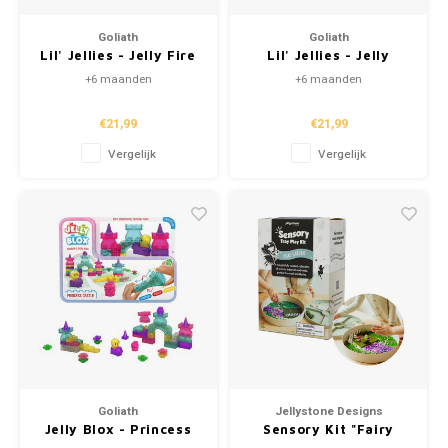
Puzzels
Hand
Tatto
Goliath
Goliath
Lil' Jellies - Jelly Fire
Lil' Jellies - Jelly
Lampjes
Popp
Haara
Truck
Stacker
+6 maanden
+6 maanden
Knuffels
€21,99
€21,99
Vergelijk
Vergelijk
Buitenspeelgoed
Overige
Bouwen
Open-ended play
Spellen
Goliath
Jellystone Designs
Jelly Blox - Princess
Sensory Kit "Fairy
Op wielen
Castle Set
Garden" (+3)