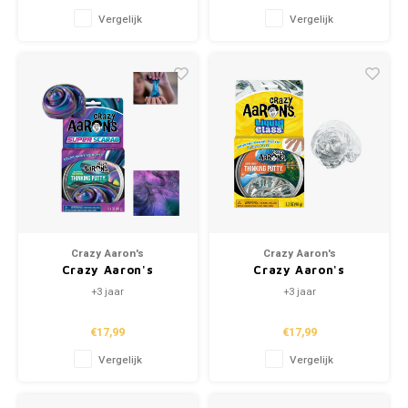
Vergelijk
Vergelijk
Crazy Aaron's
Crazy Aaron's
Crazy Aaron's
Crazy Aaron's
Kneedklei - Super
Kneedklei - Liquid
+3 jaar
+3 jaar
Scarab
Glass
€17,99
€17,99
Vergelijk
Vergelijk