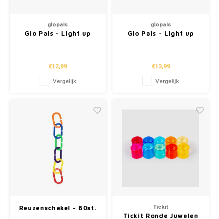
glopals
glopals
Glo Pals - Light up
Glo Pals - Light up
cubes "Alex" (4st.)
cubes "Blair" (4st.)
€13,99
€13,99
Vergelijk
Vergelijk
Tickit
Reuzenschakel - 60st.
Tickit Ronde Juwelen
in Opbergbox