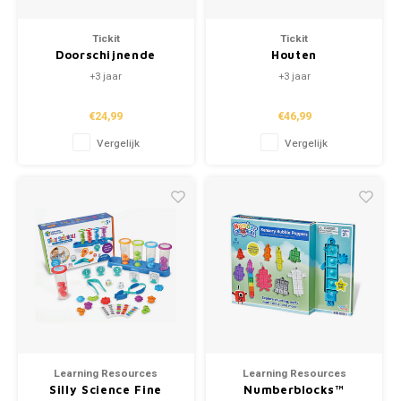
Tickit
Tickit
Doorschijnende
Houten
Gekleurde
ontdekkingsdozen
+3 jaar
+3 jaar
Dinosaurussen (72st.)
(3st.)
€24,99
€46,99
Vergelijk
Vergelijk
Learning Resources
Learning Resources
Silly Science Fine
Numberblocks™