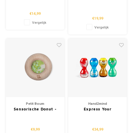
10st.
€14,99
€19,99
Vergelijk
Vergelijk
Petit Boum
Hand2mind
Sensorische Donut -
Express Your
Kiwi
Feelings® Sensory
Bottles - Blij, bang,
boos & verdrietig
€9,99
€34,99