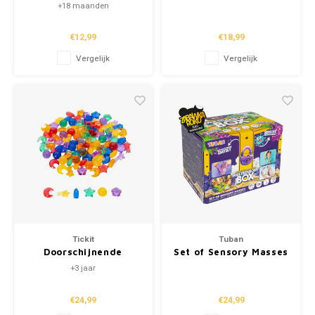
"Under The Sea"
"Blair"
+18 maanden
€12,99
€18,99
Vergelijk
Vergelijk
Tickit
Tuban
Doorschijnende
Set of Sensory Masses
Kleurengalaxy (108st.)
- Multisensory Box
+3 jaar
€24,99
€24,99