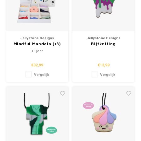
Jellystone Designs
Jellystone Designs
Mindful Mandala (+3)
Bijtketting
"Spookgeest Groen"
+3 jaar
€32,99
€13,99
Vergelijk
Vergelijk