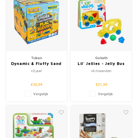
Tuban
Goliath
Dynamic & Fluffy Sand
Lil' Jellies - Jelly Bus
'Under Construction'
+3 jaar
+6 maanden
€30,99
€21,99
Vergelijk
Vergelijk