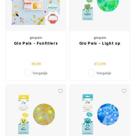
glopals
glopals
Glo Pals - Funfillers
Glo Pals - Light up
"ABC & 123"
cubes "Pippa" (4st.)
€9,99
€13,99
Vergelijk
Vergelijk