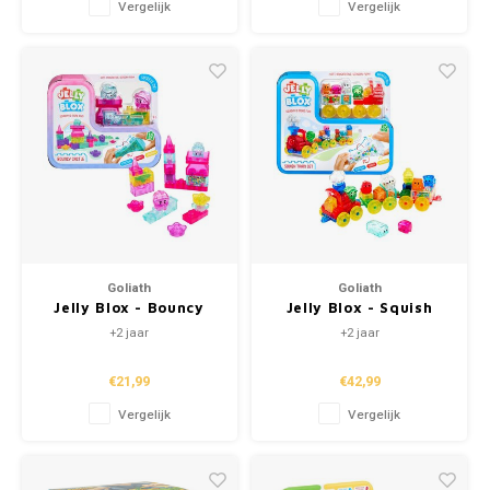
Vergelijk
Vergelijk
Goliath
Goliath
Jelly Blox - Bouncy
Jelly Blox - Squish
Castle
Train Set
+2 jaar
+2 jaar
€21,99
€42,99
Vergelijk
Vergelijk