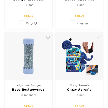
"Fee" (DIY Limited
"Bijen" (DIY Limited
+3 jaar
+3 jaar
Edition)
Edition)
€18,99
€18,99
Vergelijk
Vergelijk
Jellystone Designs
Crazy Aaron's
Baby Rustgevende
Crazy Aaron's
Fles "Zacht Blauw"
Kneedklei - Tidal
+0 maanden
+8 jaar
Wave
€16,99
€17,99