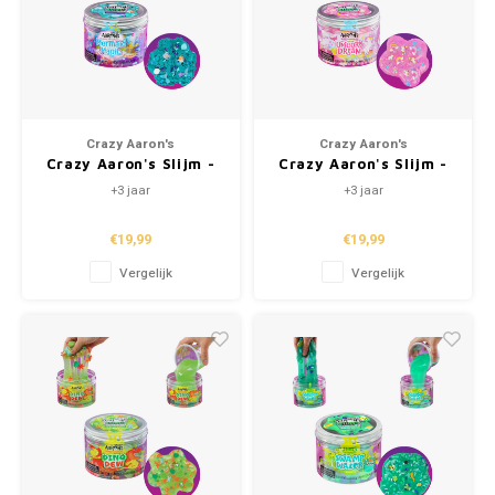
Crazy Aaron's
Crazy Aaron's
Crazy Aaron's Slijm -
Crazy Aaron's Slijm -
Mermaid Magic
Unicorn Dream
+3 jaar
+3 jaar
€19,99
€19,99
Vergelijk
Vergelijk