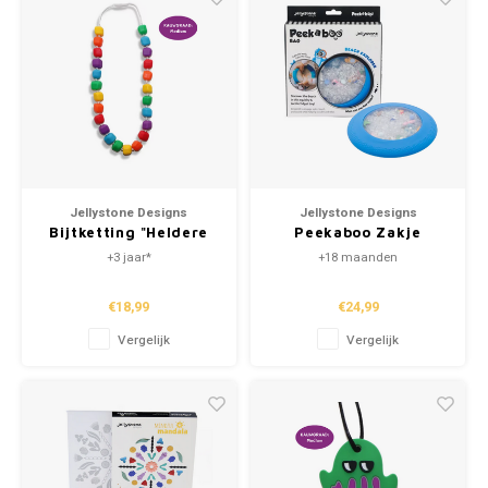
Jellystone Designs
Jellystone Designs
Bijtketting "Heldere
Peekaboo Zakje
Regenboog"
"Strand"
+3 jaar*
+18 maanden
€18,99
€24,99
Vergelijk
Vergelijk