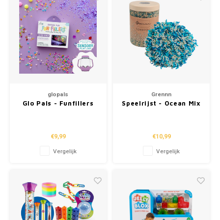
glopals
Grennn
Glo Pals - Funfillers
Speelrijst - Ocean Mix
"Space"
(750g)
€9,99
€10,99
Vergelijk
Vergelijk