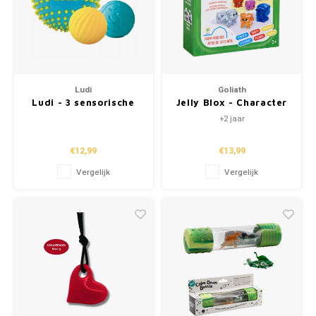
Ludi
Goliath
Ludi - 3 sensorische
Jelly Blox - Character
ballen "blauw"
Pack
+2 jaar
€12,99
€13,99
Vergelijk
Vergelijk