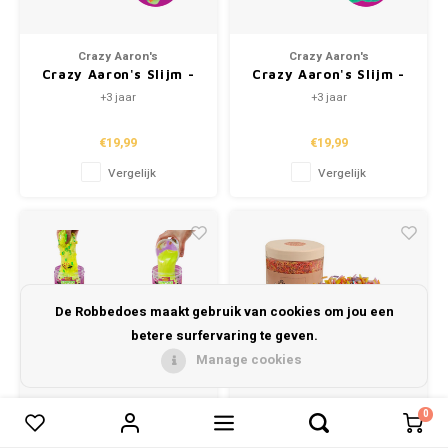
Crazy Aaron's
Crazy Aaron's
Crazy Aaron's Slijm -
Crazy Aaron's Slijm -
Dino Dew
Swamp Water
+3 jaar
+3 jaar
€19,99
€19,99
Vergelijk
Vergelijk
De Robbedoes maakt gebruik van cookies om jou een
betere surfervaring te geven.
Manage cookies
0
0
Vergelijk producten
Crazy Aaron's
Grennn
Crazy Aaron's Slijm -
Speelrijst - Fruit Mix