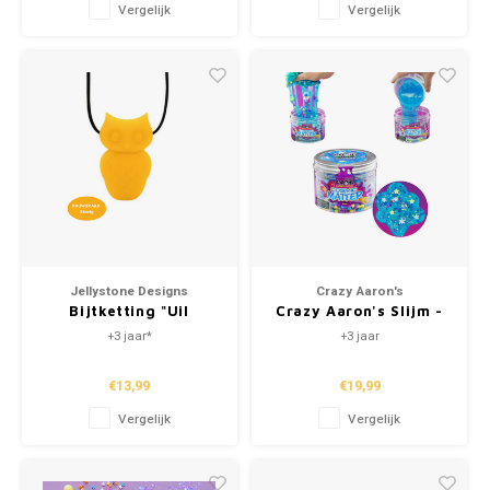
Vergelijk
Vergelijk
Jellystone Designs
Crazy Aaron's
Bijtketting "Uil
Crazy Aaron's Slijm -
Kanariegeel"
Cosmic Matter
+3 jaar*
+3 jaar
€13,99
€19,99
Vergelijk
Vergelijk