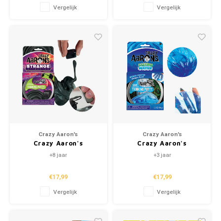
Vergelijk
Vergelijk
Crazy Aaron's
Crazy Aaron's
Crazy Aaron's
Crazy Aaron's
Kneedklei - Strange
Kneedklei - Falling
+8 jaar
+3 jaar
Attractor
Water
€17,99
€17,99
Vergelijk
Vergelijk