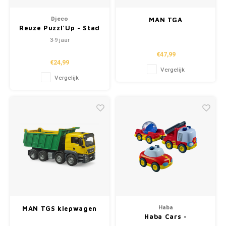
Hand
Tatto
Djeco
MAN TGA
Puzzels
Reuze Puzzl'Up - Stad
Afzetcontainer-
Popp
Haara
-28 stuks + 6 stuks
Vrachtwagen
3-9 jaar
Lampjes
€47,99
€24,99
Vergelijk
Knuffels
Vergelijk
Buitenspeelgoed
Overige
Bouwen
Open-ended play
Spellen
Haba
MAN TGS kiepwagen
Haba Cars -
Op wielen
Brandweerset