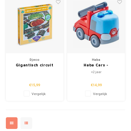
Djeco
Haba
Gigantisch circuit
Haba Cars -
crazy Motors
Ladderwagen
+2 jaar
€15,99
€14,99
Vergelijk
Vergelijk