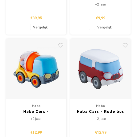
brandweerwagenset
racewagen
+2 jaar
Rood – Essentials
€39,95
€9,99
Vergelijk
Vergelijk
Haba
Haba
Haba Cars -
Haba Cars - Rode bus
Betonmixer
+2 jaar
+2 jaar
€12,99
€12,99