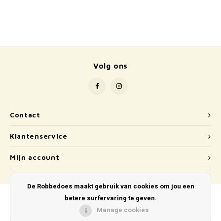
Volg ons
Contact
Klantenservice
Mijn account
De Robbedoes maakt gebruik van cookies om jou een
betere surfervaring te geven.
Manage cookies
© Copyright 2026 De Robbedoes - Powered by
Lightspeed
- Theme by
Shopmonkey