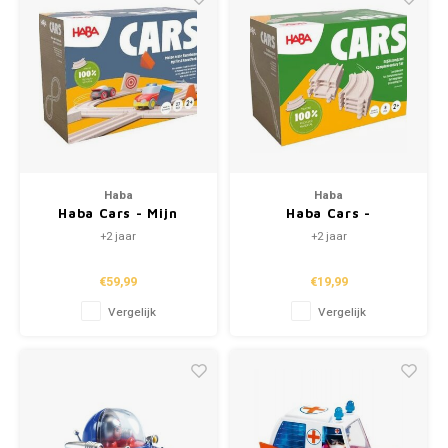
Haba
Haba
Haba Cars - Mijn
Haba Cars -
eerste racebaan
Uitbreidingsset
+2 jaar
+2 jaar
€59,99
€19,99
Vergelijk
Vergelijk