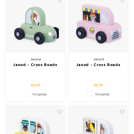
Janod
Janod
Janod - Cross Roads
Janod - Cross Roads
'groene auto'
'food truck'
€4,99
€4,99
Vergelijk
Vergelijk