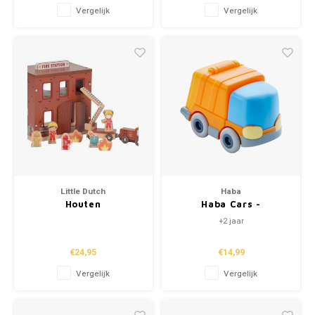
Vergelijk
Vergelijk
Little Dutch
Haba
Houten
Haba Cars -
brandweerkazerne –
Vuilniswagen
+2 jaar
Rood
€24,95
€14,99
Vergelijk
Vergelijk