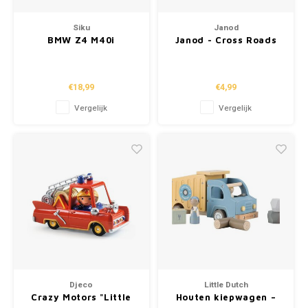
Siku
Janod
BMW Z4 M40i
Janod - Cross Roads
'riddervoertuig'
€18,99
€4,99
Vergelijk
Vergelijk
Djeco
Little Dutch
Crazy Motors "Little
Houten kiepwagen –