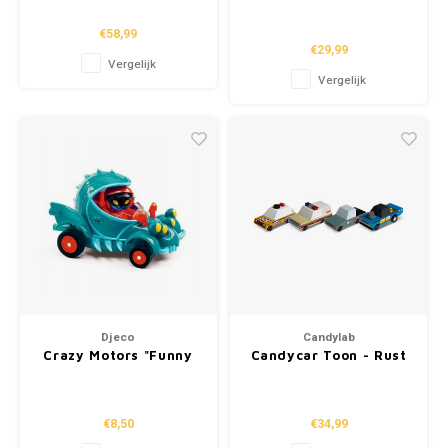
€58,99
School
€29,99
Vergelijk
Vergelijk
Boeken
Badspeelgoed
Schleich
Wetenschap en techniek
Kidywolf
Djeco
Candylab
Crazy Motors "Funny
Candycar Toon - Rust
Beast"
Patrol
€8,50
€34,99