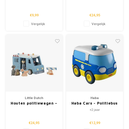
Fire Truck"
Meerkleurig –
Essentials
€9,99
€24,95
Vergelijk
Vergelijk
Little Dutch
Haba
Houten politiewagen –
Haba Cars - Politiebus
Blauw – Essentials
+2 jaar
€24,95
€12,99