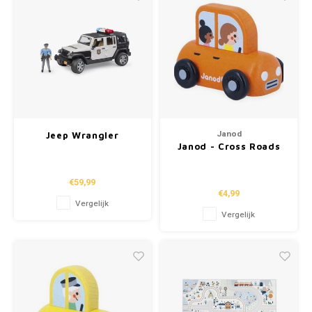
Janod
Jeep Wrangler
Janod - Cross Roads
Unlimited Rubicon
'familie auto'
politieauto met agent
€59,99
€4,99
Vergelijk
Vergelijk