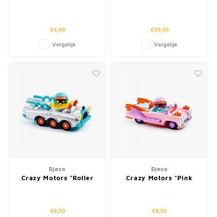
'rode tractor'
brandweerwagen
€4,99
€39,99
Vergelijk
Vergelijk
Djeco
Djeco
Crazy Motors "Roller
Crazy Motors "Pink
Coaster"
Lady"
€8,50
€8,50