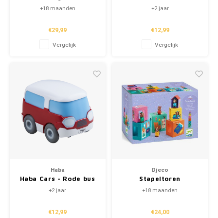
Beestig Avontuur
Betonmixer
+18 maanden
+2 jaar
(+1.5j)
€29,99
€12,99
Vergelijk
Vergelijk
Haba
Djeco
Haba Cars - Rode bus
Stapeltoren
'TopaniHouse' (+18m)
+2 jaar
+18 maanden
€12,99
€24,00