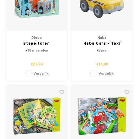
Djeco
Haba
Stapeltoren
Haba Cars - Taxi
'Topanicar' (+18m)
+18 maanden
+2 jaar
€27,99
€14,99
Vergelijk
Vergelijk