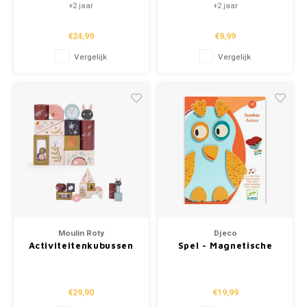
Bosvrienden
+2 jaar
+2 jaar
€24,99
€9,99
Vergelijk
Vergelijk
Moulin Roty
Djeco
Activiteitenkubussen
Spel - Magnetische
'Après la Pluie'
Inzebox 'Animo' (+2)
€29,90
€19,99