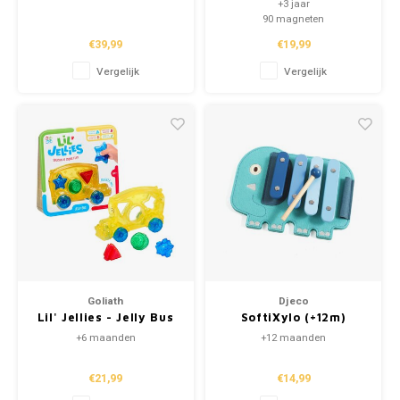
+3 jaar
90 magneten
School
€39,99
€19,99
Vergelijk
Vergelijk
Boeken
Badspeelgoed
Schleich
Wetenschap en techniek
Kidywolf
Goliath
Djeco
Lil' Jellies - Jelly Bus
SoftiXylo (+12m)
+6 maanden
+12 maanden
€21,99
€14,99