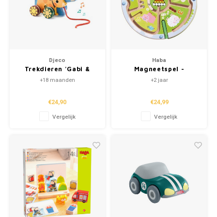
Djeco
Haba
Trekdieren 'Gabi &
Magneetspel -
Sam' (+18m)
Boerderij
+18 maanden
+2 jaar
Getallenlabyrint
€24,90
€24,99
Vergelijk
Vergelijk