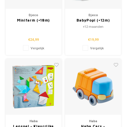
Djeco
Djeco
Minifarm (+18m)
BabyPopi (+12m)
+12 maanden
€24,99
€19,99
Vergelijk
Vergelijk
Haba
Haba
Legspel - Kleurrijke
Haba Cars -