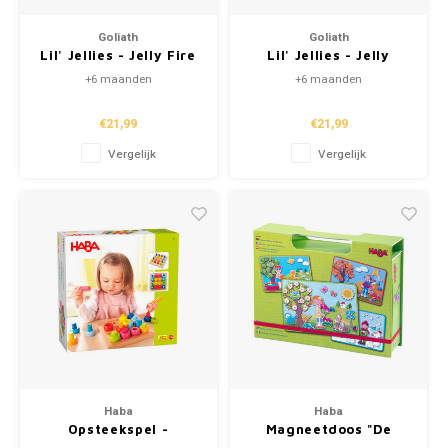
Hand
Tatto
Goliath
Goliath
Puzzels
Lil' Jellies - Jelly Fire
Lil' Jellies - Jelly
Popp
Haara
Truck
Stacker
+6 maanden
+6 maanden
Lampjes
€21,99
€21,99
Knuffels
Vergelijk
Vergelijk
Buitenspeelgoed
Overige
Bouwen
Open-ended play
Spellen
Haba
Haba
Opsteekspel -
Magneetdoos "De
Op wielen
Kleurenringen
Seizoenen"