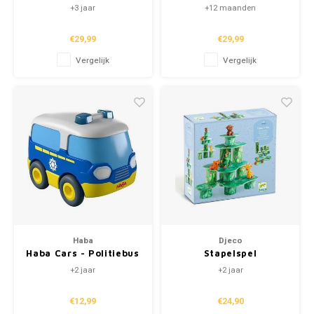
Stad (+3j)
"Zintuigen" (+1)
+3 jaar
+12 maanden
€29,99
€29,99
Vergelijk
Vergelijk
Haba
Djeco
Haba Cars - Politiebus
Stapelspel
'TopaniTube' (+2)
+2 jaar
+2 jaar
€12,99
€24,90