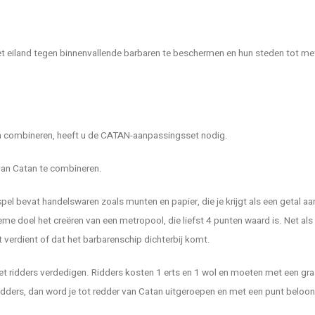
het eiland tegen binnenvallende barbaren te beschermen en hun steden tot m
n combineren, heeft u de CATAN-aanpassingsset nodig.
van Catan te combineren.
 spel bevat handelswaren zoals munten en papier, die je krijgt als een getal
me doel het creëren van een metropool, die liefst 4 punten waard is. Net als 
 verdient of dat het barbarenschip dichterbij komt.
 met ridders verdedigen. Ridders kosten 1 erts en 1 wol en moeten met een g
ridders, dan word je tot redder van Catan uitgeroepen en met een punt beloon