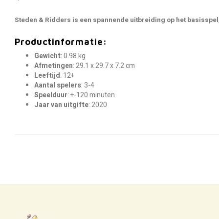
Steden & Ridders is een spannende uitbreiding op het basisspel
Productinformatie:
Gewicht
: 0.98 kg
Afmetingen
: 29.1 x 29.7 x 7.2 cm
Leeftijd
: 12+
Aantal spelers
: 3-4
Speelduur
: +-120 minuten
Jaar van uitgifte
: 2020