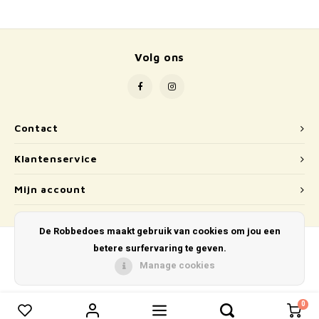
School
Boeken
Volg ons
Badspeelgoed
Schleich
Contact
Wetenschap en techniek
Klantenservice
Kidywolf
Mijn account
De Robbedoes maakt gebruik van cookies om jou een
betere surfervaring te geven.
Manage cookies
© Copyright 2026 De Robbedoes - Powered by
Lightspeed
- Theme by
Shopmonkey
0
0
Vergelijk producten