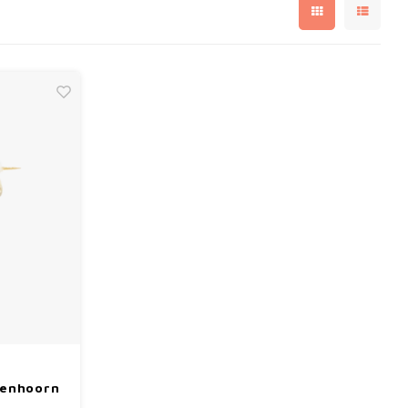
Eenhoorn