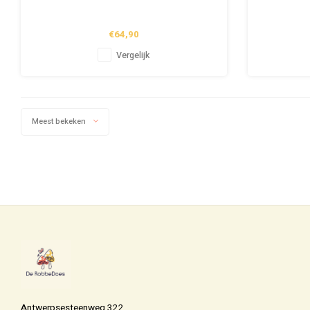
€64,90
Vergelijk
Meest bekeken
Antwerpsesteenweg 322