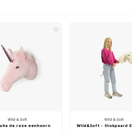
Wild & Soft
Wild & Soft
Julia de roze eenhoorn
Wild&Soft - Stokpaard 