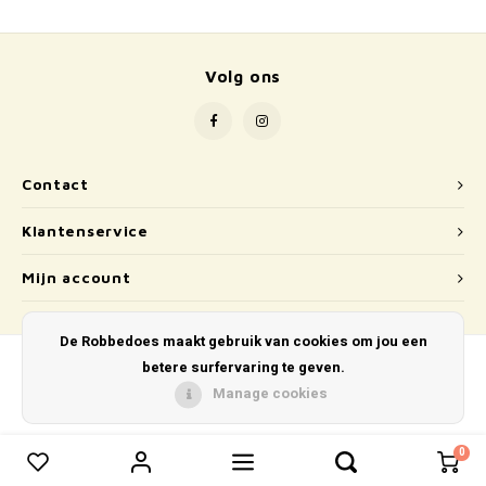
School
Boeken
Volg ons
Badspeelgoed
Schleich
Contact
Wetenschap en techniek
Klantenservice
Kidywolf
Mijn account
De Robbedoes maakt gebruik van cookies om jou een
betere surfervaring te geven.
Manage cookies
© Copyright 2026 De Robbedoes - Powered by
Lightspeed
- Theme by
Shopmonkey
0
0
Vergelijk producten