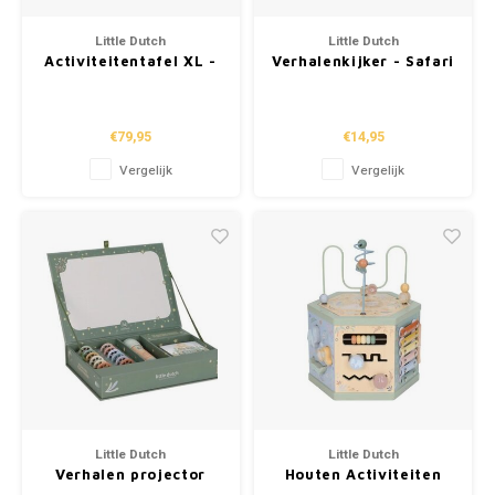
Puzzels
Hand
Tatto
Little Dutch
Little Dutch
Activiteitentafel XL -
Verhalenkijker - Safari
Lampjes
Popp
Haara
Safari Friends Groen
Friends Beige
Knuffels
€79,95
€14,95
Vergelijk
Vergelijk
Buitenspeelgoed
Overige
Bouwen
Open-ended play
Spellen
Op wielen
Little Dutch
Little Dutch
Verhalen projector
Houten Activiteiten
zaklamp - Safari
zeshoek - Safari