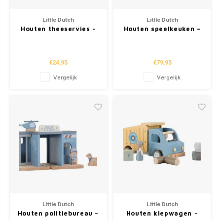
Little Dutch
Little Dutch
Houten theeservies -
Houten speelkeuken –
Meerkleurig -
Essentials – Limited
Essentials
edition
€24,95
€79,95
Vergelijk
Vergelijk
Little Dutch
Little Dutch
Houten politiebureau –
Houten kiepwagen –