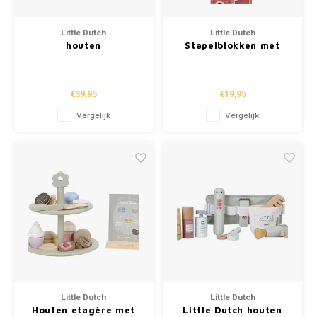
Little Dutch
Little Dutch
houten
Stapelblokken met
brandweerwagenset
auto's – Meerkleurig –
Rood – Essentials
Essentials
€39,95
€19,95
Vergelijk
Vergelijk
Little Dutch
Little Dutch
Houten etagère met
Little Dutch houten