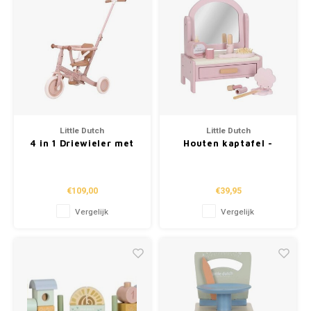
Little Dutch
Little Dutch
4 in 1 Driewieler met
Houten kaptafel -
duwstang Fairy Floral
Roze
€109,00
€39,95
Vergelijk
Vergelijk