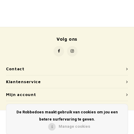
Volg ons
Contact
Klantenservice
Mijn account
De Robbedoes maakt gebruik van cookies om jou een
betere surfervaring te geven.
Manage cookies
© Copyright 2026 De Robbedoes - Powered by
Lightspeed
- Theme by
Shopmonkey