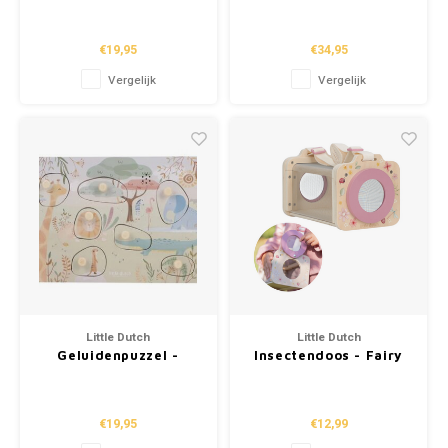
School
Friends Groen
Friends
€19,95
€34,95
Boeken
Vergelijk
Vergelijk
Badspeelgoed
Schleich
Wetenschap en techniek
Kidywolf
Little Dutch
Little Dutch
Geluidenpuzzel -
Insectendoos - Fairy
Safari Friends
Garden FSC
€19,95
€12,99