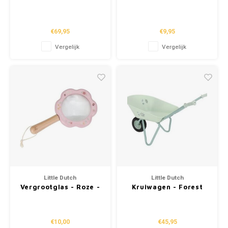
Greens
Garden FSC
€69,95
€9,95
Vergelijk
Vergelijk
Little Dutch
Little Dutch
Vergrootglas - Roze -
Kruiwagen - Forest
Fairy Garden
friends
€10,00
€45,95