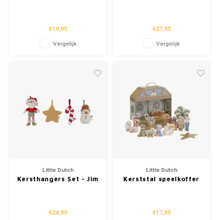
gebak - Groen -
Kappersset
Essentials
€19,95
€27,95
Vergelijk
Vergelijk
Little Dutch
Little Dutch
Kersthangers Set - Jim
Kerststal speelkoffer
2025
€24,95
€17,95