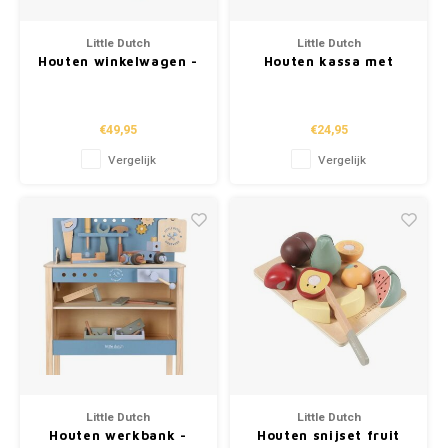
Little Dutch
Little Dutch
Houten winkelwagen -
Houten kassa met
Groen
scanner en pinpaslezer
€49,95
€24,95
Vergelijk
Vergelijk
Little Dutch
Little Dutch
Houten werkbank -
Houten snijset fruit