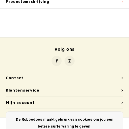
School
Productomschrijving
Boeken
Badspeelgoed
Schleich
Volg ons
Wetenschap en techniek
Kidywolf
Contact
Klantenservice
Mijn account
De Robbedoes maakt gebruik van cookies om jou een
betere surfervaring te geven.