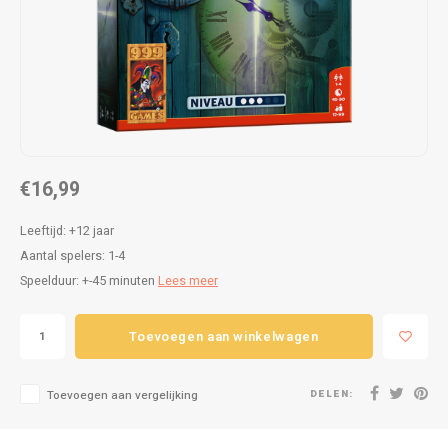
Puzzels
Hand
Tatto
Lampjes
Popp
Haara
Knuffels
Buitenspeelgoed
€16,99
Overige
Leeftijd: +12 jaar
Aantal spelers: 1-4
Bouwen
Speelduur: +-45 minuten
Lees meer
Open-ended play
Toevoegen aan winkelwagen
Spellen
DELEN:
Toevoegen aan vergelijking
Op wielen