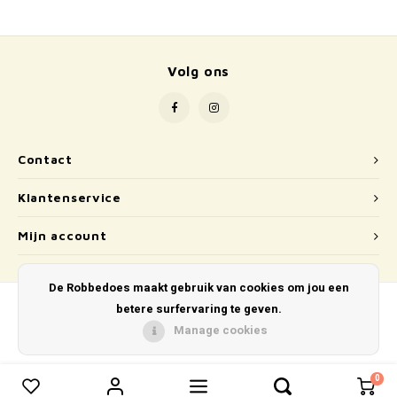
School
Boeken
Volg ons
Badspeelgoed
Schleich
Contact
Wetenschap en techniek
Klantenservice
Kidywolf
Mijn account
De Robbedoes maakt gebruik van cookies om jou een
betere surfervaring te geven.
Manage cookies
© Copyright 2026 De Robbedoes - Powered by
Lightspeed
- Theme by
Shopmonkey
0
0
Vergelijk producten