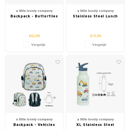
Puzzels
Hand
Tatto
a little lovely company
a little lovely company
Backpack - Butterflies
Stainless Steel Lunch
Lampjes
Popp
Haara
Box - Vehicles
Knuffels
€42,99
€15,99
Vergelijk
Vergelijk
Buitenspeelgoed
Overige
Bouwen
Open-ended play
Spellen
Op wielen
a little lovely company
a little lovely company
Backpack - Vehicles
XL Stainless Steel
Drinking Bottle -