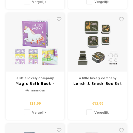
Vergelijk
Vergelijk
a little lovely company
a little lovely company
Magic Bath Book -
Lunch & Snack Box Set
Unicorn Dreams
- Savanna
+6 maanden
€11,99
€12,99
Vergelijk
Vergelijk