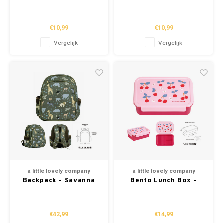
Jungle (450ml)
Robots (450ml)
€10,99
€10,99
Vergelijk
Vergelijk
a little lovely company
a little lovely company
Backpack - Savanna
Bento Lunch Box -
Cherries
€42,99
€14,99