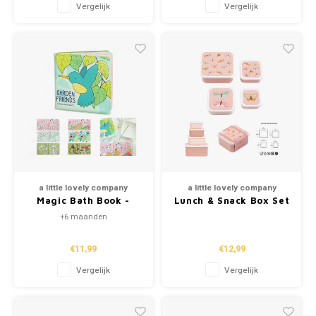
Vergelijk
Vergelijk
a little lovely company
a little lovely company
Magic Bath Book -
Lunch & Snack Box Set
Garden Friends
- Butterflies
+6 maanden
€11,99
€12,99
Vergelijk
Vergelijk