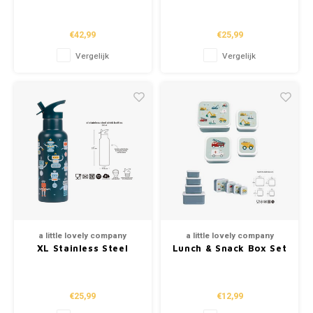
School
Vehicles (500ml)
€42,99
€25,99
Boeken
Vergelijk
Vergelijk
Badspeelgoed
Schleich
Wetenschap en techniek
Kidywolf
a little lovely company
a little lovely company
XL Stainless Steel
Lunch & Snack Box Set
Drinking Bottle -
- Vehicles
Robots (500ml)
€25,99
€12,99