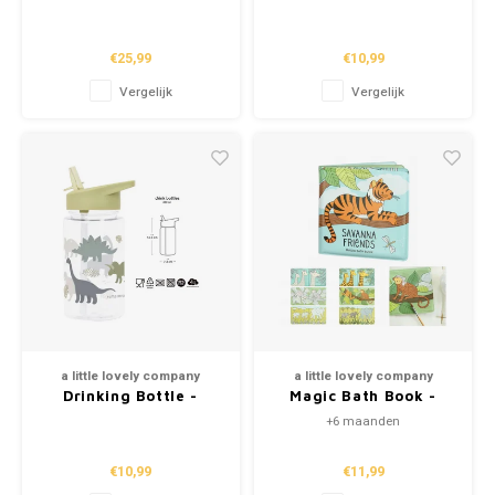
Drinking Bottle -
Rainbows (450ml)
Dinosaurs (500ml)
€25,99
€10,99
Vergelijk
Vergelijk
a little lovely company
a little lovely company
Drinking Bottle -
Magic Bath Book -
Dinosaurs (450ml)
Savanna Friends
+6 maanden
€10,99
€11,99