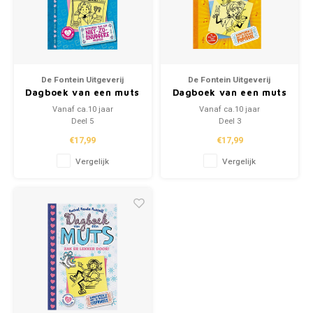
De Fontein Uitgeverij
De Fontein Uitgeverij
Dagboek van een muts
Dagboek van een muts
'Nikki weet raad'
'In de spotlights!'
Vanaf ca.10 jaar
Vanaf ca.10 jaar
Deel 5
Deel 3
€17,99
€17,99
Vergelijk
Vergelijk