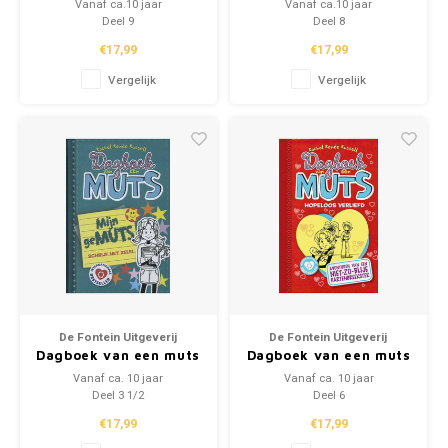
School
Vanaf ca.10 jaar
Vanaf ca.10 jaar
Deel 9
Deel 8
€17,99
€17,99
Boeken
Vergelijk
Vergelijk
Badspeelgoed
Schleich
Wetenschap en techniek
Kidywolf
De Fontein Uitgeverij
De Fontein Uitgeverij
Dagboek van een muts
Dagboek van een muts
'Mijn geMUTS'
'Hopeloos verliefd'
Vanaf ca. 10 jaar
Vanaf ca. 10 jaar
Deel 3 1/2
Deel 6
€17,99
€17,99