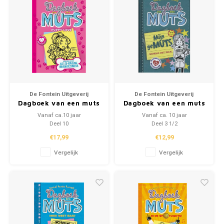
De Fontein Uitgeverij
De Fontein Uitgeverij
Dagboek van een muts
Dagboek van een muts
'Puppy love'
(paperback) 'Mijn
Vanaf ca.10 jaar
Vanaf ca. 10 jaar
geMUTS'
Deel 10
Deel 3 1/2
€17,99
€12,99
Vergelijk
Vergelijk