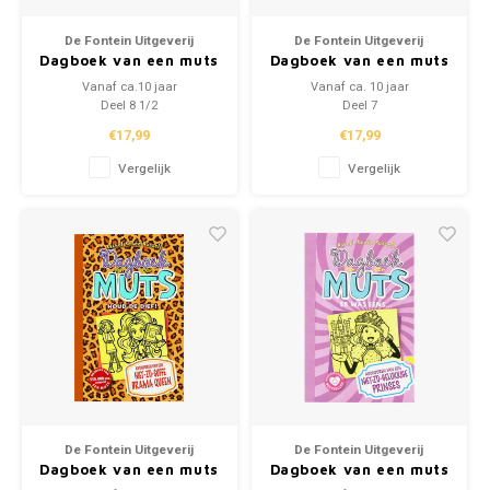
Puzzels
Hand
Tatto
De Fontein Uitgeverij
De Fontein Uitgeverij
Dagboek van een muts
Dagboek van een muts
Lampjes
Popp
Haara
'Afblijven, dit
'Drama voor de
Vanaf ca.10 jaar
Vanaf ca. 10 jaar
dagboek is van mij'
camera'
Deel 8 1/2
Deel 7
Knuffels
€17,99
€17,99
Vergelijk
Vergelijk
Buitenspeelgoed
Overige
Bouwen
Open-ended play
Spellen
Op wielen
De Fontein Uitgeverij
De Fontein Uitgeverij
Dagboek van een muts
Dagboek van een muts
'Houd de dief!'
'Er was eens'