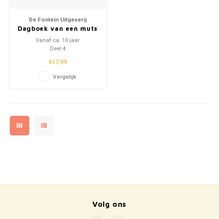
De Fontein Uitgeverij
Dagboek van een muts
'Zak er lekker door'
Vanaf ca. 10 jaar
Deel 4
€17,99
Vergelijk
Volg ons