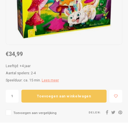
Puzzels
Hand
Tatto
Lampjes
Popp
Haara
Knuffels
Buitenspeelgoed
€34,99
Overige
Leeftijd: +4 jaar
Aantal spelers: 2-4
Bouwen
Speelduur: ca. 15 min.
Lees meer
Open-ended play
Toevoegen aan winkelwagen
Spellen
DELEN:
Toevoegen aan vergelijking
Op wielen