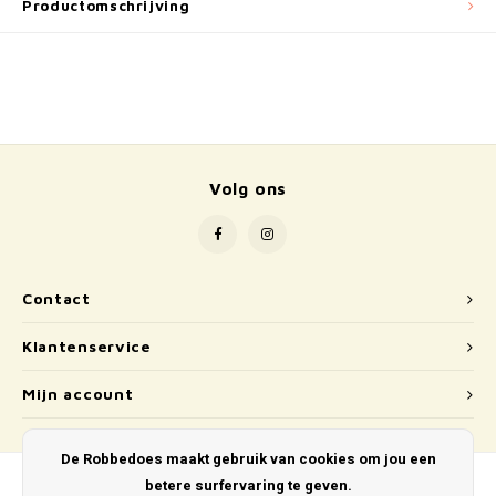
School
Productomschrijving
Boeken
Badspeelgoed
Schleich
Volg ons
Wetenschap en techniek
Kidywolf
Contact
Klantenservice
Mijn account
De Robbedoes maakt gebruik van cookies om jou een
betere surfervaring te geven.