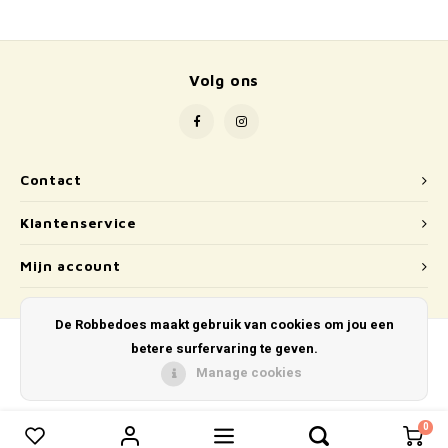
School
Boeken
Volg ons
Badspeelgoed
Schleich
Contact
Wetenschap en techniek
Klantenservice
Kidywolf
Mijn account
De Robbedoes maakt gebruik van cookies om jou een
betere surfervaring te geven.
Manage cookies
© Copyright 2026 De Robbedoes - Powered by
Lightspeed
- Theme by
Shopmonkey
0
0
Vergelijk producten