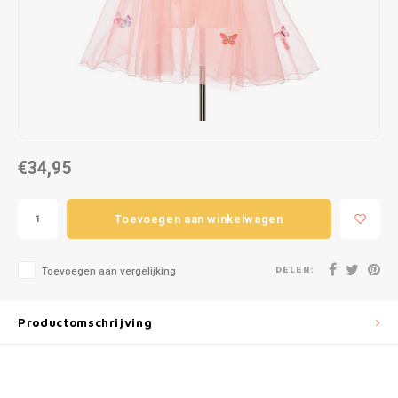
Puzzels
Hand
Tatto
Lampjes
Popp
Haara
Knuffels
Buitenspeelgoed
€34,95
Overige
Toevoegen aan winkelwagen
Bouwen
DELEN:
Open-ended play
Toevoegen aan vergelijking
Spellen
Productomschrijving
Op wielen