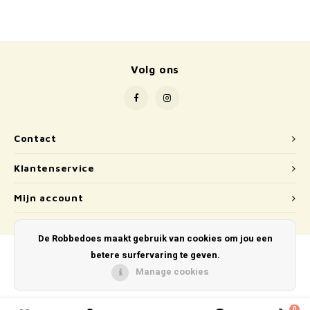
School
Boeken
Volg ons
Badspeelgoed
Schleich
Wetenschap en techniek
Contact
Klantenservice
Kidywolf
Mijn account
De Robbedoes maakt gebruik van cookies om jou een
betere surfervaring te geven.
Manage cookies
© Copyright 2026 De Robbedoes - Powered by
Lightspeed
- Theme by
Shopmonkey
0