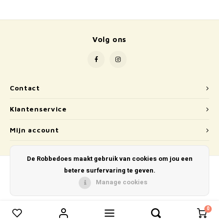
School
Boeken
Volg ons
Badspeelgoed
Schleich
Contact
Wetenschap en techniek
Klantenservice
Kidywolf
Mijn account
De Robbedoes maakt gebruik van cookies om jou een
betere surfervaring te geven.
Manage cookies
© Copyright 2026 De Robbedoes - Powered by
Lightspeed
- Theme by
Shopmonkey
0
0
Vergelijk producten