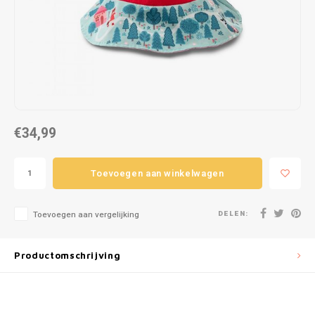
Puzzels
Hand
Tatto
Lampjes
Popp
Haara
Knuffels
Buitenspeelgoed
€34,99
Overige
Toevoegen aan winkelwagen
Bouwen
DELEN:
Open-ended play
Toevoegen aan vergelijking
Spellen
Productomschrijving
Op wielen