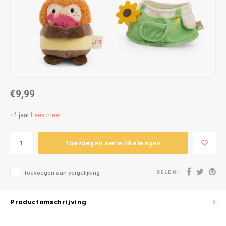
Puzzels
Hand
Tatto
Lampjes
Popp
Haara
Knuffels
Buitenspeelgoed
€9,99
Overige
+1 jaar
Lees meer
Bouwen
Toevoegen aan winkelwagen
Open-ended play
DELEN:
Toevoegen aan vergelijking
Spellen
Productomschrijving
Op wielen