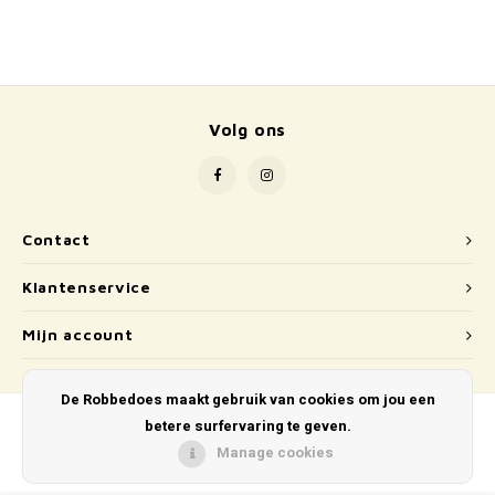
School
Boeken
Badspeelgoed
Volg ons
Schleich
Wetenschap en techniek
Contact
Kidywolf
Klantenservice
Mijn account
De Robbedoes maakt gebruik van cookies om jou een
betere surfervaring te geven.
Manage cookies
© Copyright 2026 De Robbedoes - Powered by
Lightspeed
- Theme by
Shopmonkey