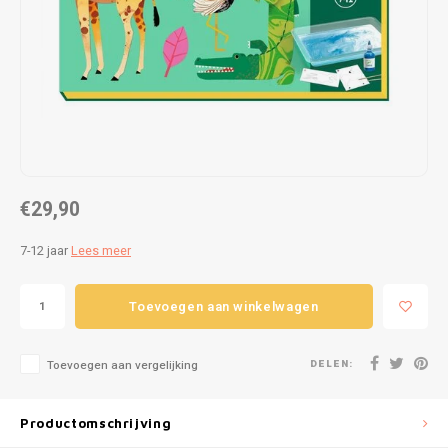
Puzzels
Hand
Tatto
Lampjes
Popp
Haara
Knuffels
Buitenspeelgoed
€29,90
Overige
7-12 jaar
Lees meer
Bouwen
Toevoegen aan winkelwagen
Open-ended play
Spellen
DELEN:
Toevoegen aan vergelijking
Op wielen
Productomschrijving