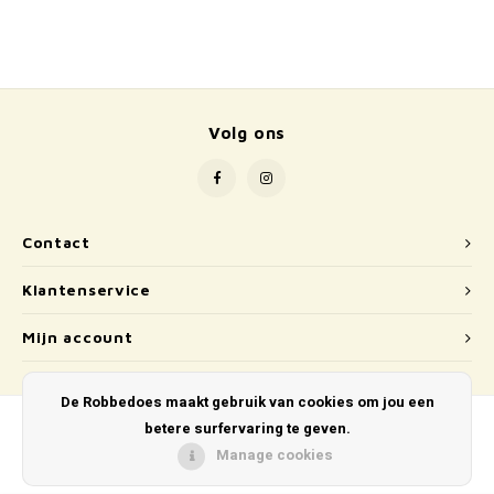
School
Boeken
Badspeelgoed
Volg ons
Schleich
Wetenschap en techniek
Contact
Kidywolf
Klantenservice
Mijn account
De Robbedoes maakt gebruik van cookies om jou een
betere surfervaring te geven.
Manage cookies
© Copyright 2026 De Robbedoes - Powered by
Lightspeed
- Theme by
Shopmonkey