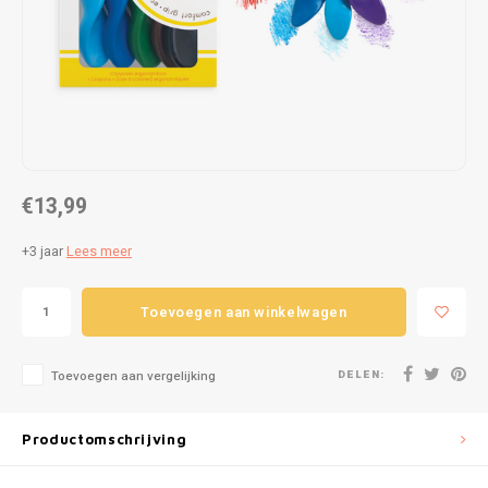
Puzzels
Hand
Tatto
Lampjes
Popp
Haara
Knuffels
Buitenspeelgoed
€13,99
Overige
+3 jaar
Lees meer
Bouwen
Toevoegen aan winkelwagen
Open-ended play
DELEN:
Toevoegen aan vergelijking
Spellen
Op wielen
Productomschrijving