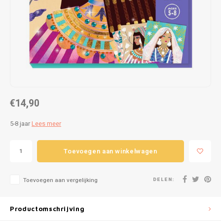
Puzzels
Hand
Tatto
Lampjes
Popp
Haara
Knuffels
Buitenspeelgoed
€14,90
Overige
5-8 jaar
Lees meer
Bouwen
Toevoegen aan winkelwagen
Open-ended play
Spellen
DELEN:
Toevoegen aan vergelijking
Op wielen
Productomschrijving