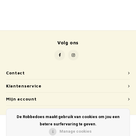
School
Boeken
Badspeelgoed
Volg ons
Schleich
Wetenschap en techniek
Contact
Kidywolf
Klantenservice
Mijn account
De Robbedoes maakt gebruik van cookies om jou een
betere surfervaring te geven.
Manage cookies
© Copyright 2026 De Robbedoes - Powered by
Lightspeed
- Theme by