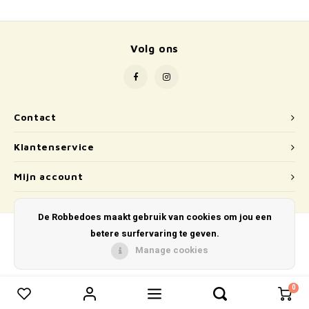
School
Boeken
Volg ons
Badspeelgoed
Schleich
Contact
Wetenschap en techniek
Klantenservice
Kidywolf
Mijn account
De Robbedoes maakt gebruik van cookies om jou een
betere surfervaring te geven.
Manage cookies
© Copyright 2026 De Robbedoes - Powered by
Lightspeed
- Theme by
Shopmonkey
0
0
Vergelijk producten