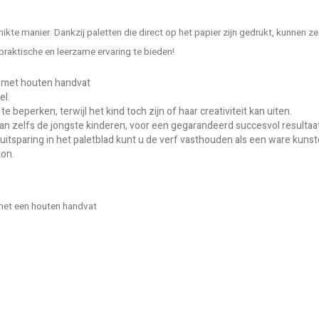
kte manier. Dankzij paletten die direct op het papier zijn gedrukt, kunnen z
praktische en leerzame ervaring te bieden!
l met houten handvat
el.
beperken, terwijl het kind toch zijn of haar creativiteit kan uiten.
n zelfs de jongste kinderen, voor een gegarandeerd succesvol resultaat
e uitsparing in het paletblad kunt u de verf vasthouden als een ware kunst
ton.
 met een houten handvat