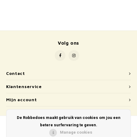
School
Boeken
Badspeelgoed
Volg ons
Schleich
Wetenschap en techniek
Contact
Kidywolf
Klantenservice
Mijn account
De Robbedoes maakt gebruik van cookies om jou een
betere surfervaring te geven.
Manage cookies
© Copyright 2026 De Robbedoes - Powered by
Lightspeed
- Theme by