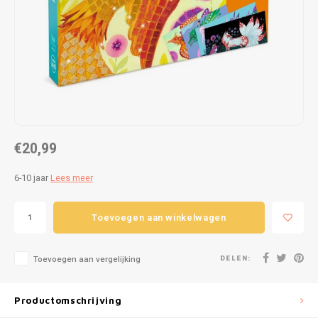
Puzzels
Hand
Tatto
Lampjes
Popp
Haara
Knuffels
Buitenspeelgoed
€20,99
Overige
6-10 jaar
Lees meer
Bouwen
Toevoegen aan winkelwagen
Open-ended play
Spellen
DELEN:
Toevoegen aan vergelijking
Op wielen
Productomschrijving