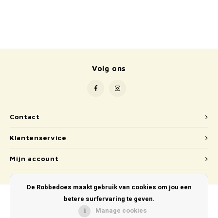
School
Boeken
Badspeelgoed
Volg ons
Schleich
Wetenschap en techniek
Contact
Kidywolf
Klantenservice
Mijn account
De Robbedoes maakt gebruik van cookies om jou een
betere surfervaring te geven.
Manage cookies
© Copyright 2026 De Robbedoes - Powered by
Lightspeed
- Theme by