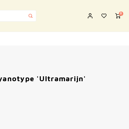
0
yanotype 'Ultramarijn'