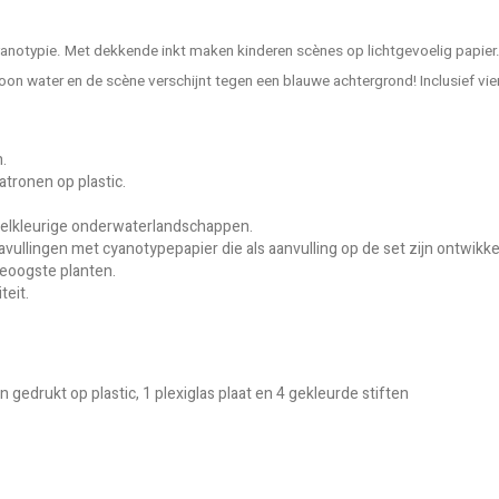
yanotypie. Met dekkende inkt maken kinderen scènes op lichtgevoelig papier.
n water en de scène verschijnt tegen een blauwe achtergrond! Inclusief vier
.
atronen op plastic.
veelkleurige onderwaterlandschappen.
avullingen met cyanotypepapier die als aanvulling op de set zijn ontwikke
eoogste planten.
teit.
n gedrukt op plastic, 1 plexiglas plaat en 4 gekleurde stiften