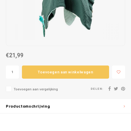
Puzzels
Hand
Tatto
Lampjes
Popp
Haara
Knuffels
Buitenspeelgoed
€21,99
Overige
Toevoegen aan winkelwagen
Bouwen
DELEN:
Open-ended play
Toevoegen aan vergelijking
Spellen
Productomschrijving
Op wielen