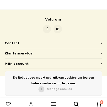
School
Boeken
Volg ons
Badspeelgoed
Schleich
Contact
Wetenschap en techniek
Klantenservice
Kidywolf
Mijn account
De Robbedoes maakt gebruik van cookies om jou een
betere surfervaring te geven.
Manage cookies
© Copyright 2026 De Robbedoes - Powered by
Lightspeed
- Theme by
Shopmonkey
0
0
Vergelijk producten