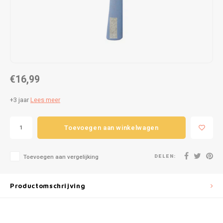
Puzzels
Hand
Tatto
Lampjes
Popp
Haara
Knuffels
€16,99
Buitenspeelgoed
+3 jaar
Lees meer
Overige
Toevoegen aan winkelwagen
Bouwen
Open-ended play
DELEN:
Toevoegen aan vergelijking
Spellen
Productomschrijving
Op wielen