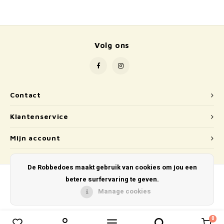
School
Boeken
Volg ons
Badspeelgoed
Schleich
Contact
Wetenschap en techniek
Klantenservice
Kidywolf
Mijn account
De Robbedoes maakt gebruik van cookies om jou een
betere surfervaring te geven.
Manage cookies
© Copyright 2026 De Robbedoes - Powered by
Lightspeed
- Theme by
Shopmonkey
0
0
Vergelijk producten