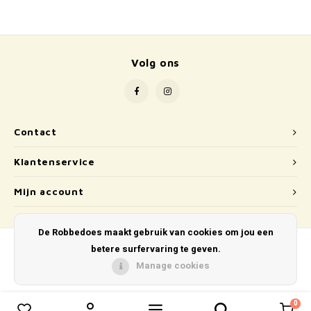
School
Boeken
Volg ons
Badspeelgoed
Schleich
Contact
Wetenschap en techniek
Klantenservice
Kidywolf
Mijn account
De Robbedoes maakt gebruik van cookies om jou een
betere surfervaring te geven.
Manage cookies
© Copyright 2026 De Robbedoes - Powered by
Lightspeed
- Theme by
Shopmonkey
0
0
Vergelijk producten