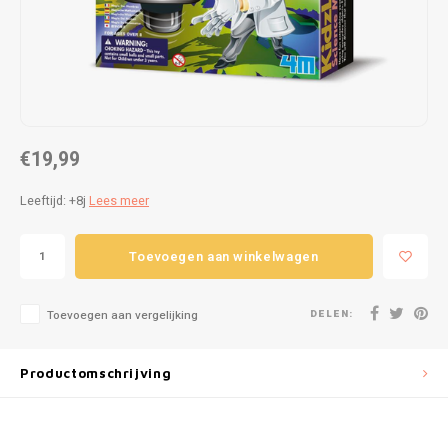
Puzzels
Hand
Tatto
Lampjes
Popp
Haara
Knuffels
€19,99
Buitenspeelgoed
Leeftijd: +8j
Lees meer
Overige
Toevoegen aan winkelwagen
Bouwen
Open-ended play
DELEN:
Toevoegen aan vergelijking
Spellen
Productomschrijving
Op wielen