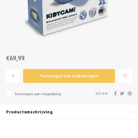
Puzzels
Hand
Tatto
Lampjes
Popp
Haara
Knuffels
Buitenspeelgoed
€69,99
Overige
Toevoegen aan winkelwagen
Bouwen
DELEN:
Open-ended play
Toevoegen aan vergelijking
Spellen
Productomschrijving
Op wielen