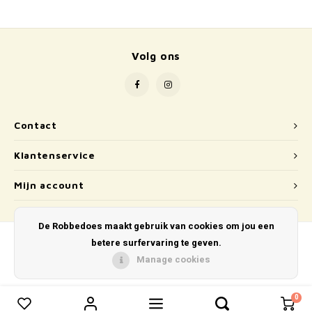
School
Boeken
Volg ons
Badspeelgoed
Schleich
Contact
Wetenschap en techniek
Klantenservice
Kidywolf
Mijn account
De Robbedoes maakt gebruik van cookies om jou een
betere surfervaring te geven.
Manage cookies
© Copyright 2026 De Robbedoes - Powered by
Lightspeed
- Theme by
Shopmonkey
0
0
Vergelijk producten