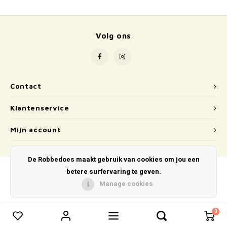
School
Boeken
Volg ons
Badspeelgoed
Schleich
Contact
Wetenschap en techniek
Klantenservice
Kidywolf
Mijn account
De Robbedoes maakt gebruik van cookies om jou een
betere surfervaring te geven.
Manage cookies
© Copyright 2026 De Robbedoes - Powered by
Lightspeed
- Theme by
Shopmonkey
0
0
Vergelijk producten