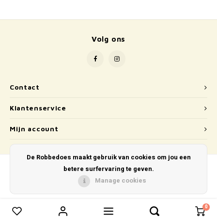
School
Boeken
Volg ons
Badspeelgoed
Schleich
Contact
Wetenschap en techniek
Klantenservice
Kidywolf
Mijn account
De Robbedoes maakt gebruik van cookies om jou een
betere surfervaring te geven.
Manage cookies
© Copyright 2026 De Robbedoes - Powered by
Lightspeed
- Theme by
Shopmonkey
0
0
Vergelijk producten