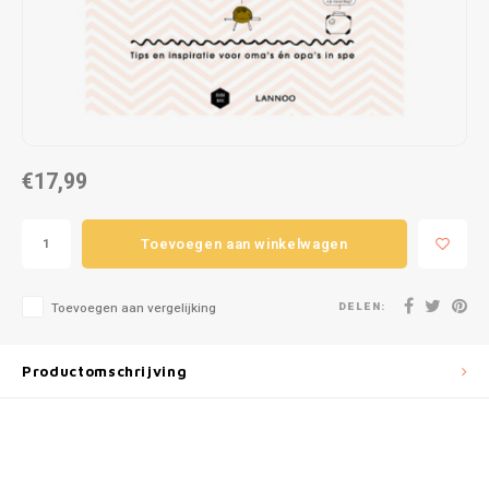
Puzzels
Hand
Tatto
Lampjes
Popp
Haara
Knuffels
Buitenspeelgoed
€17,99
Overige
Toevoegen aan winkelwagen
Bouwen
DELEN:
Toevoegen aan vergelijking
Open-ended play
Productomschrijving
Spellen
Op wielen