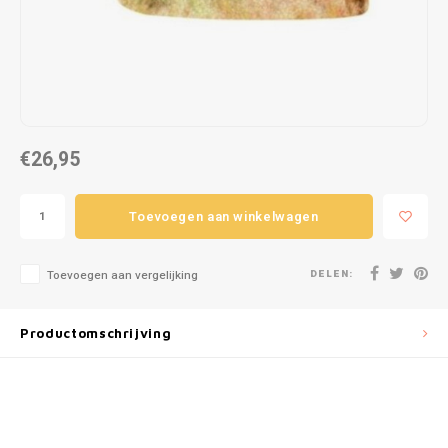
Puzzels
Hand
Tatto
Lampjes
Popp
Haara
Knuffels
€26,95
Buitenspeelgoed
Overige
Toevoegen aan winkelwagen
Bouwen
DELEN:
Toevoegen aan vergelijking
Open-ended play
Productomschrijving
Spellen
Op wielen