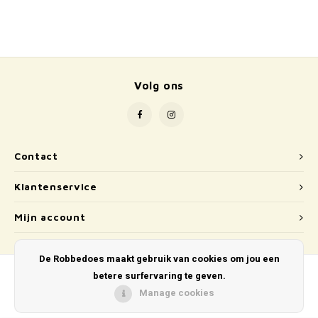
School
Boeken
Badspeelgoed
Volg ons
Schleich
Wetenschap en techniek
Contact
Kidywolf
Klantenservice
Mijn account
De Robbedoes maakt gebruik van cookies om jou een
betere surfervaring te geven.
Manage cookies
© Copyright 2026 De Robbedoes - Powered by
Lightspeed
- Theme by
Shopmonkey