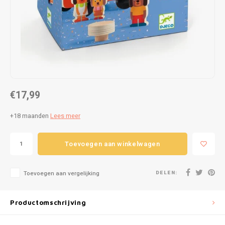
Puzzels
Hand
Tatto
Lampjes
Popp
Haara
Knuffels
Buitenspeelgoed
€17,99
Overige
+18 maanden
Lees meer
Bouwen
Toevoegen aan winkelwagen
Open-ended play
DELEN:
Toevoegen aan vergelijking
Spellen
Op wielen
Productomschrijving