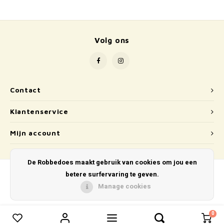
School
Boeken
Volg ons
Badspeelgoed
Schleich
Contact
Wetenschap en techniek
Klantenservice
Kidywolf
Mijn account
De Robbedoes maakt gebruik van cookies om jou een
betere surfervaring te geven.
Manage cookies
© Copyright 2026 De Robbedoes - Powered by
Lightspeed
- Theme by
Shopmonkey
0
0
Vergelijk producten