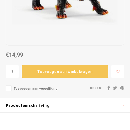
Puzzels
Hand
Tatto
Lampjes
Popp
Haara
Knuffels
Buitenspeelgoed
€14,99
Overige
Toevoegen aan winkelwagen
Bouwen
DELEN:
Open-ended play
Toevoegen aan vergelijking
Spellen
Productomschrijving
Op wielen