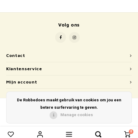
School
Boeken
Volg ons
Badspeelgoed
Schleich
Contact
Wetenschap en techniek
Klantenservice
Kidywolf
Mijn account
De Robbedoes maakt gebruik van cookies om jou een
betere surfervaring te geven.
Manage cookies
© Copyright 2026 De Robbedoes - Powered by
Lightspeed
- Theme by
Shopmonkey
0
0
Vergelijk producten