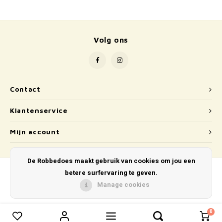
School
Boeken
Volg ons
Badspeelgoed
Schleich
Contact
Wetenschap en techniek
Klantenservice
Kidywolf
Mijn account
De Robbedoes maakt gebruik van cookies om jou een
betere surfervaring te geven.
Manage cookies
© Copyright 2026 De Robbedoes - Powered by
Lightspeed
- Theme by
Shopmonkey
0
0
Vergelijk producten