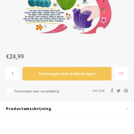
Puzzels
Hand
Tatto
Lampjes
Popp
Haara
Knuffels
Buitenspeelgoed
€24,99
Overige
Toevoegen aan winkelwagen
Bouwen
DELEN:
Open-ended play
Toevoegen aan vergelijking
Spellen
Productomschrijving
Op wielen