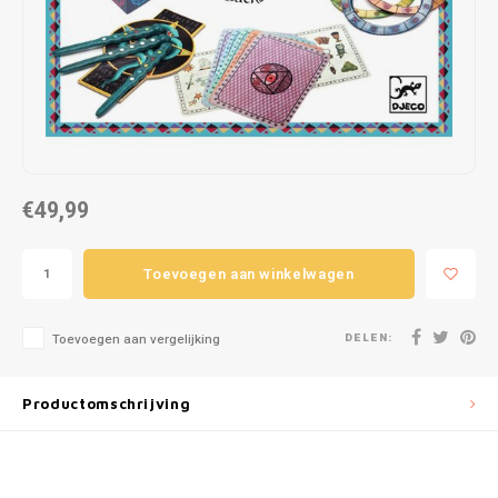
Puzzels
Hand
Tatto
Lampjes
Popp
Haara
Knuffels
Buitenspeelgoed
€49,99
Overige
Toevoegen aan winkelwagen
Bouwen
DELEN:
Open-ended play
Toevoegen aan vergelijking
Spellen
Productomschrijving
Op wielen