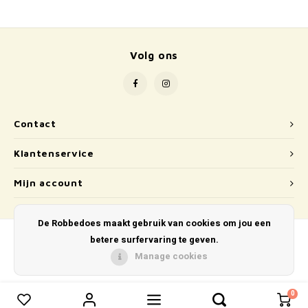
School
Boeken
Volg ons
Badspeelgoed
Schleich
Contact
Wetenschap en techniek
Klantenservice
Kidywolf
Mijn account
De Robbedoes maakt gebruik van cookies om jou een
betere surfervaring te geven.
Manage cookies
© Copyright 2026 De Robbedoes - Powered by
Lightspeed
- Theme by
Shopmonkey
0
0
Vergelijk producten