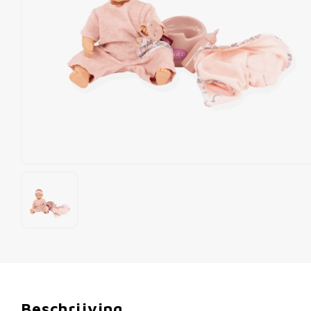
Beschrijving