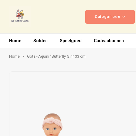
Categorieën
Home
Solden
Speelgoed
Cadeaubonnen
Home
Götz - Aquini "Butterfly Girl" 33 cm