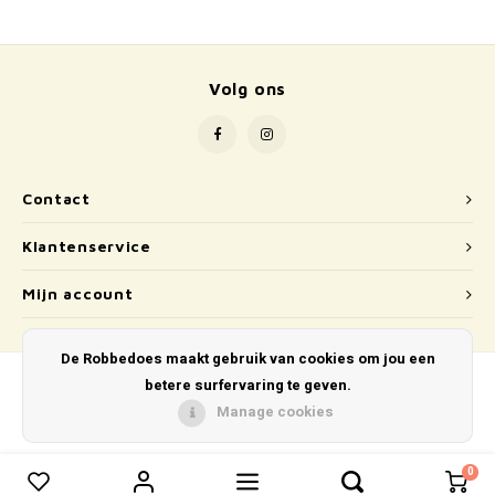
School
Boeken
Volg ons
Badspeelgoed
Schleich
Contact
Wetenschap en techniek
Klantenservice
Kidywolf
Mijn account
De Robbedoes maakt gebruik van cookies om jou een
betere surfervaring te geven.
Manage cookies
© Copyright 2026 De Robbedoes - Powered by
Lightspeed
- Theme by
Shopmonkey
0
0
Vergelijk producten