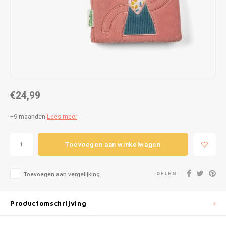
Puzzels
Hand
Tatto
Lampjes
Popp
Haara
Knuffels
Buitenspeelgoed
€24,99
Overige
+9 maanden
Lees meer
Bouwen
Toevoegen aan winkelwagen
Open-ended play
DELEN:
Toevoegen aan vergelijking
Spellen
Op wielen
Productomschrijving