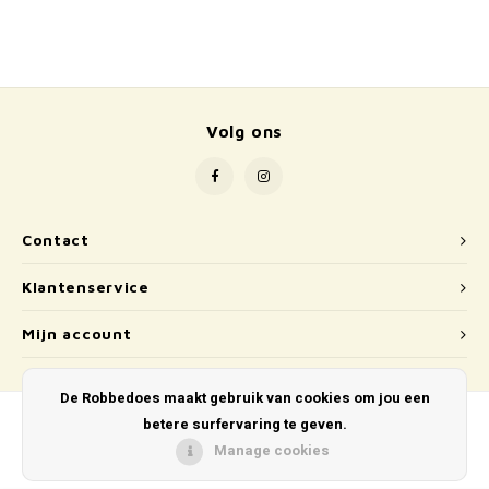
School
Boeken
Badspeelgoed
Volg ons
Schleich
Wetenschap en techniek
Contact
Kidywolf
Klantenservice
Mijn account
De Robbedoes maakt gebruik van cookies om jou een
betere surfervaring te geven.
Manage cookies
© Copyright 2026 De Robbedoes - Powered by
Lightspeed
- Theme by
Shopmonkey