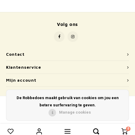
School
Boeken
Volg ons
Badspeelgoed
Schleich
Contact
Wetenschap en techniek
Klantenservice
Kidywolf
Mijn account
De Robbedoes maakt gebruik van cookies om jou een
betere surfervaring te geven.
Manage cookies
© Copyright 2026 De Robbedoes - Powered by
Lightspeed
- Theme by
Shopmonkey
0
0
Vergelijk producten