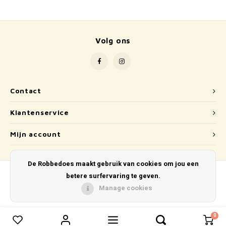
School
Boeken
Volg ons
Badspeelgoed
Schleich
Contact
Wetenschap en techniek
Klantenservice
Kidywolf
Mijn account
De Robbedoes maakt gebruik van cookies om jou een
betere surfervaring te geven.
Manage cookies
© Copyright 2026 De Robbedoes - Powered by
Lightspeed
- Theme by
Shopmonkey
0
0
Vergelijk producten