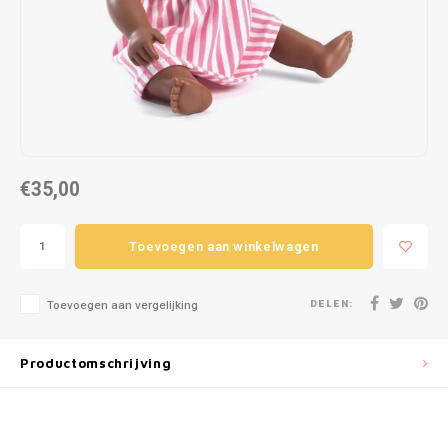
Puzzels
Hand
Tatto
Lampjes
Popp
Haara
Knuffels
Buitenspeelgoed
€35,00
Overige
Toevoegen aan winkelwagen
Bouwen
DELEN:
Open-ended play
Toevoegen aan vergelijking
Spellen
Productomschrijving
Op wielen