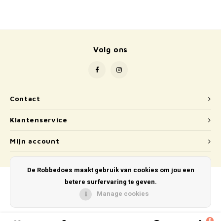
School
Boeken
Volg ons
Badspeelgoed
Schleich
Wetenschap en techniek
Contact
Klantenservice
Kidywolf
Mijn account
De Robbedoes maakt gebruik van cookies om jou een
betere surfervaring te geven.
Manage cookies
© Copyright 2026 De Robbedoes - Powered by
Lightspeed
- Theme by
Shopmonkey
0