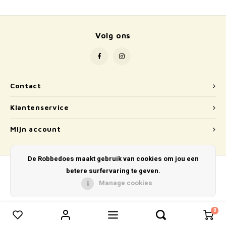
School
Boeken
Volg ons
Badspeelgoed
Schleich
Contact
Wetenschap en techniek
Klantenservice
Kidywolf
Mijn account
De Robbedoes maakt gebruik van cookies om jou een
betere surfervaring te geven.
Manage cookies
© Copyright 2026 De Robbedoes - Powered by
Lightspeed
- Theme by
Shopmonkey
0
0
Vergelijk producten