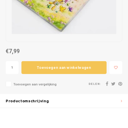
Puzzels
Hand
Tatto
Lampjes
Popp
Haara
Knuffels
Buitenspeelgoed
€7,99
Overige
Toevoegen aan winkelwagen
Bouwen
DELEN:
Toevoegen aan vergelijking
Open-ended play
Productomschrijving
Spellen
Op wielen